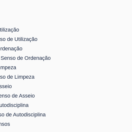
ilização
so de Utilização
Ordenação
no Senso de Ordenação
Limpeza
nso de Limpeza
sseio
Senso de Asseio
todisciplina
so de Autodisciplina
nsos