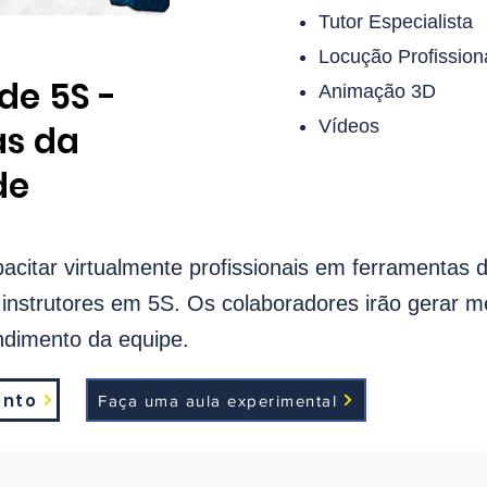
Tutor Especialista
Locução Profission
de 5S -
Animação 3D
Vídeos
s da
de
pacitar virtualmente profissionais em ferramentas d
instrutores em 5S. Os colaboradores irão gerar m
ndimento da equipe.
ento
Faça uma aula experimental