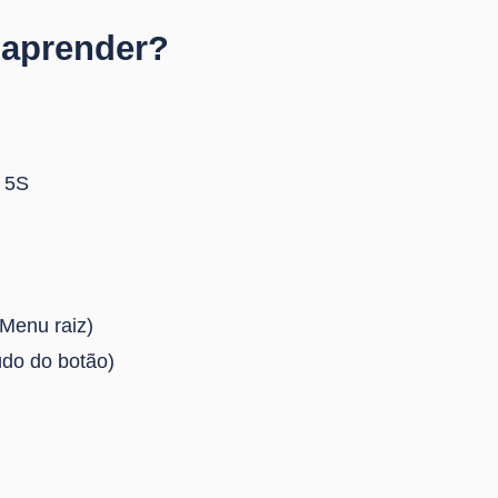
 aprender?
– 5S
(Menu raiz)
údo do botão)