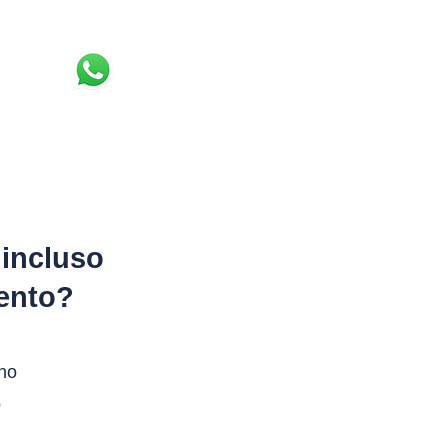
ato
 incluso
ento?
no
o