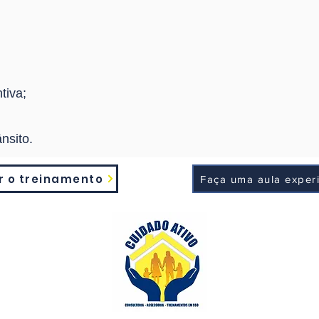
tiva;
nsito.
r o treinamento
Faça uma aula exper