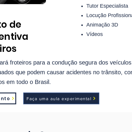
Tutor Especialista
Locução Profission
o de
Animação 3D
entiva
Vídeos
iros
ará froteiros para a condução segura dos veículos
dos que podem causar acidentes no trânsito, com
s em todo o Brasil.
ento
Faça uma aula experimental