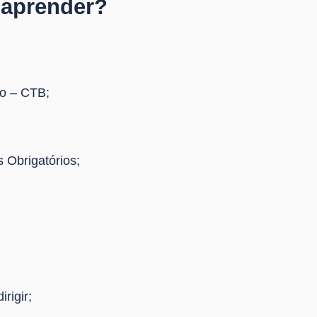
 aprender?
ro – CTB;
Obrigatórios;
rigir;