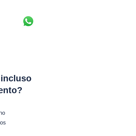
ato
 incluso
ento?
no
tos