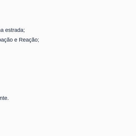
na estrada;
pação e Reação;
nte.